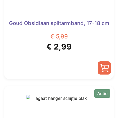
Goud Obsidiaan splitarmband, 17-18 cm
€
5,99
Oorspronkelijke
Huidige
€
2,99
prijs
prijs
was:
is:
€ 5,99.
€ 2,99.
Actie