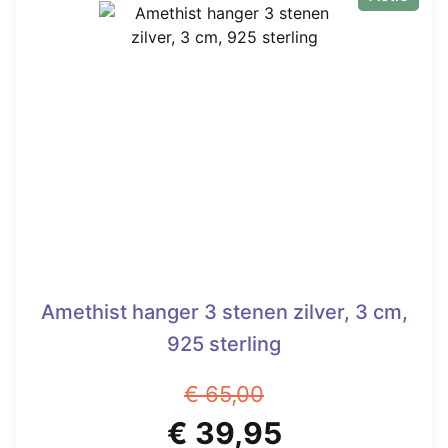
Amethist hanger 3 stenen zilver, 3 cm,
925 sterling
€
65,00
Oorspronkelijke
Huidige
€
39,95