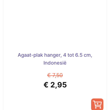
Agaat-plak hanger, 4 tot 6.5 cm,
Indonesië
€
7,50
Oorspronkelijke
Huidige
€
2,95
prijs
prijs
was:
is: