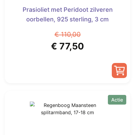
Prasioliet met Peridoot zilveren
oorbellen, 925 sterling, 3 cm
€
110,00
Oorspronkelijke
Huidige
€
77,50
prijs
prijs
was:
is:
€ 110,00.
€ 77,50.
Actie