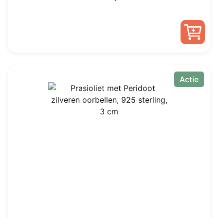
prijs
prijs
was:
is:
€ 65,00.
€ 39,95.
Actie