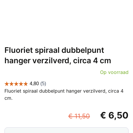
Fluoriet spiraal dubbelpunt
hanger verzilverd, circa 4 cm
Op voorraad
Fluoriet spiraal dubbelpunt hanger verzilverd, circa 4
cm.
Oorspronk
€
6,50
€
11,50
prijs
p
Fluoriet