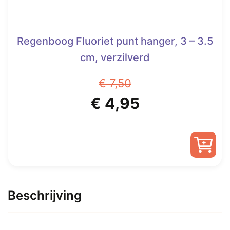
Regenboog Fluoriet punt hanger, 3 – 3.5
cm, verzilverd
€
7,50
Oorspronkelijke
Huidige
€
4,95
prijs
prijs
was:
is:
€ 7,50.
€ 4,95.
Beschrijving