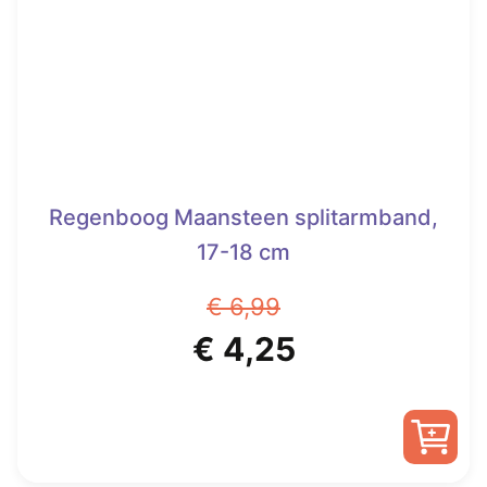
Regenboog Maansteen splitarmband,
17-18 cm
€
6,99
Oorspronkelijke
Huidige
€
4,25
prijs
prijs
was:
is: