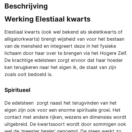
€ 1.111,00.
€ 488,00.
Beschrijving
Werking Elestiaal kwarts
Elestiaal kwarts (ook wel bekend als skeletkwarts of
alligatorkwarts) brengt wijsheid van voor het bestaan
van de mensheid en integreert deze in het fysieke
lichaam door haar over te brengen via het Hogere Zelf.
De krachtige edelsteen zorgt ervoor dat haar hoeder
kan terugkeren naar het eigen ik, de staat van zijn
zoals ooit bedoeld is.
Spiritueel
De edelsteen zorgt naast het terugvinden van het
eigen zijn ook voor een enorme spirituele groei. Het
contact met andere rijken, wezens en dimensies wordt
uitgebreid. De kwartssoort wordt door sommigen ook
wel de ‘meester healer’ genoemd. De steen werkt zo