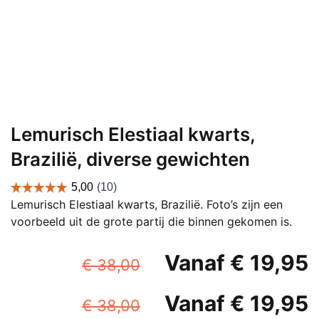
Lemurisch Elestiaal kwarts,
Brazilië, diverse gewichten
Lemurisch Elestiaal kwarts, Brazilië. Foto’s zijn een
voorbeeld uit de grote partij die binnen gekomen is.
Oorspronkelijke
Vanaf
€
19,95
€
38,00
prijs
p
Oorspronkelijke
Vanaf
€
19,95
was:
i
€
38,00