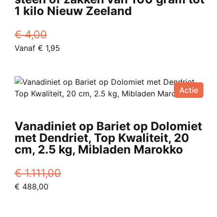
1 kilo Nieuw Zeeland
€
4,00
Oorspronkelijke
Huidige
Vanaf
€
1,95
prijs
Dit
prijs
was:
product
is:
€ 4,00.
heeft
Vanaf
Actie
meerdere
€ 1,95.
variaties.
Deze
Vanadiniet op Bariet op Dolomiet
optie
met Dendriet, Top Kwaliteit, 20
kan
cm, 2.5 kg, Mibladen Marokko
gekozen
worden
€
1.111,00
op
Oorspronkelijke
Huidige
€
488,00
de
prijs
prijs
productpagina
was:
is: