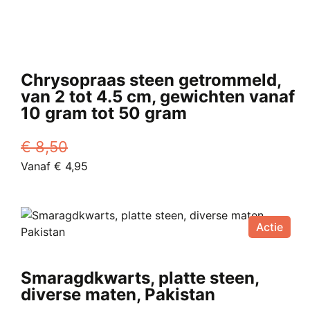
Chrysopraas steen getrommeld,
van 2 tot 4.5 cm, gewichten vanaf
10 gram tot 50 gram
€
8,50
Oorspronkelijke
Huidige
Vanaf
€
4,95
prijs
Dit
prijs
was:
product
is:
€ 8,50.
heeft
Vanaf
Actie
meerdere
€ 4,95.
variaties.
Deze
Smaragdkwarts, platte steen,
optie
diverse maten, Pakistan
kan