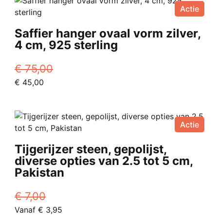
Actie
Saffier hanger ovaal vorm zilver,
4 cm, 925 sterling
€
75,00
Oorspronkelijke
Huidige
€
45,00
prijs
prijs
was:
is:
€ 75,00.
€ 45,00.
Actie
Tijgerijzer steen, gepolijst,
diverse opties van 2.5 tot 5 cm,
Pakistan
€
7,00
Oorspronkelijke
Huidige
Vanaf
€
3,95