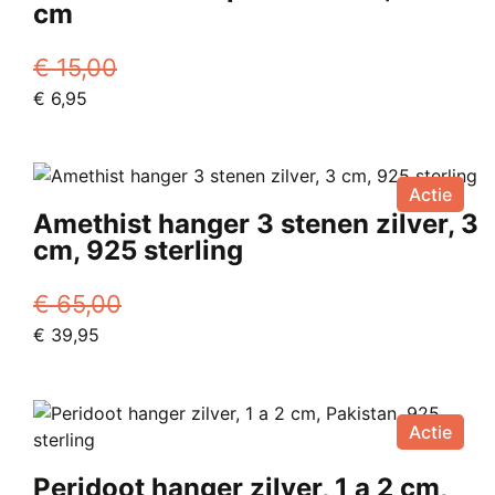
cm
€
15,00
Oorspronkelijke
Huidige
€
6,95
prijs
prijs
was:
is:
€ 15,00.
€ 6,95.
Actie
Amethist hanger 3 stenen zilver, 3
cm, 925 sterling
€
65,00
Oorspronkelijke
Huidige
€
39,95
prijs
prijs
was:
is:
€ 65,00.
€ 39,95.
Actie
Peridoot hanger zilver, 1 a 2 cm,