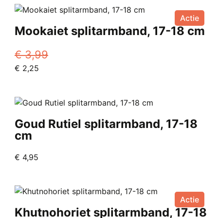
€ 60,00.
€ 39,95.
Actie
Mookaiet splitarmband, 17-18 cm
€
3,99
Oorspronkelijke
Huidige
€
2,25
prijs
prijs
was:
is:
€ 3,99.
€ 2,25.
Goud Rutiel splitarmband, 17-18
cm
€
4,95
Actie
Khutnohoriet splitarmband, 17-18