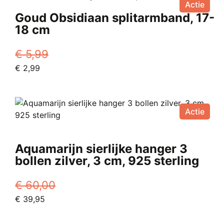
Actie
Goud Obsidiaan splitarmband, 17-
18 cm
€
5,99
Oorspronkelijke
Huidige
€
2,99
prijs
prijs
was:
is:
€ 5,99.
€ 2,99.
Actie
Aquamarijn sierlijke hanger 3
bollen zilver, 3 cm, 925 sterling
€
60,00
Oorspronkelijke
Huidige
€
39,95
prijs
prijs
was:
is: