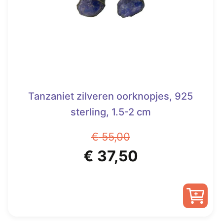
Tanzaniet zilveren oorknopjes, 925
sterling, 1.5-2 cm
€
55,00
Oorspronkelijke
Huidige
€
37,50
prijs
prijs
was:
is: