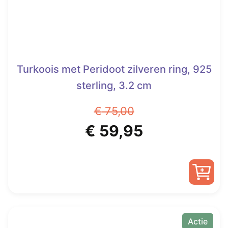
Turkoois met Peridoot zilveren ring, 925
sterling, 3.2 cm
€
75,00
Oorspronkelijke
Huidige
€
59,95
prijs
prijs
was:
is:
Dit
€ 75,00.
€ 59,95.
product
heeft
Actie