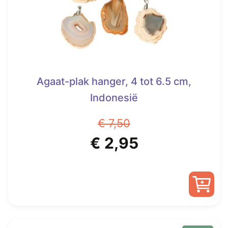
Agaat-plak hanger, 4 tot 6.5 cm,
Indonesië
€
7,50
Oorspronkelijke
Huidige
€
2,95
prijs
prijs
was:
is:
€ 7,50.
€ 2,95.