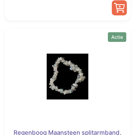
was:
is:
€ 15,00.
€ 6,95.
Actie
Regenboog Maansteen splitarmband,