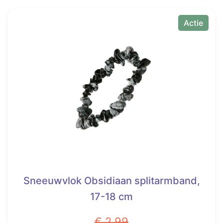
€ 55,00.
€ 37,50.
Actie
Sneeuwvlok Obsidiaan splitarmband,
17-18 cm
€
2,99