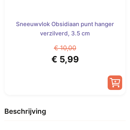
Sneeuwvlok Obsidiaan punt hanger
verzilverd, 3.5 cm
€
10,00
Oorspronkelijke
Huidige
€
5,99
prijs
prijs
was:
is:
€ 10,00.
€ 5,99.
Beschrijving