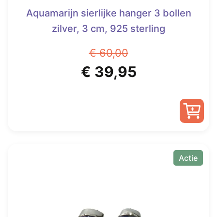
Aquamarijn sierlijke hanger 3 bollen
zilver, 3 cm, 925 sterling
€
60,00
Oorspronkelijke
Huidige
€
39,95
prijs
prijs
was:
is:
€ 60,00.
€ 39,95.
Actie