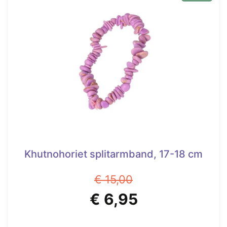
meerdere
variaties.
Deze
optie
kan
gekozen
worden
op
de
productpagina
Khutnohoriet splitarmband, 17-18 cm
€
15,00
Oorspronkelijke
Huidige
€
6,95
prijs
prijs