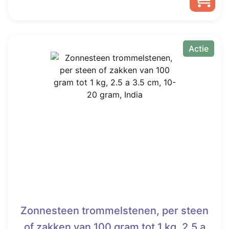
was:
is:
Dit
€ 15,00.
Vanaf
product
heeft
Actie
€ 7,45.
meerdere
variaties.
Deze
optie
kan
gekozen
worden
op
de
productpagina
Zonnesteen trommelstenen, per steen
of zakken van 100 gram tot 1 kg, 2.5 a