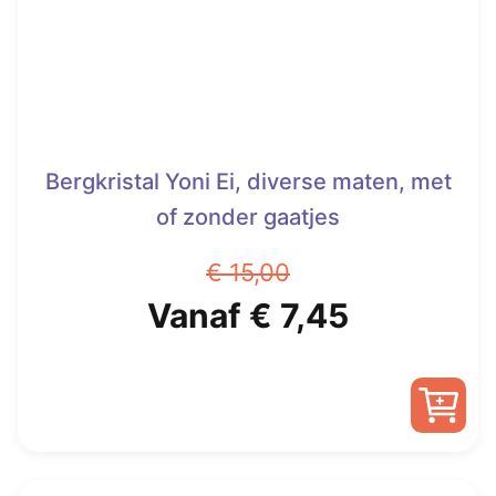
worden
op
de
productpagina
Bergkristal Yoni Ei, diverse maten, met
of zonder gaatjes
€
15,00
Oorspronkelijke
Huidige
Vanaf
€
7,45
prijs
prijs
was:
is:
Dit
€ 15,00.
Vanaf
product