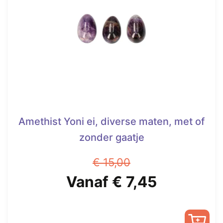
optie
kan
gekozen
worden
op
de
productpagina
Amethist Yoni ei, diverse maten, met of
zonder gaatje
€
15,00
Oorspronkelijke
Huidige
Vanaf
€
7,45
prijs
prijs