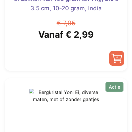
3.5 cm, 10-20 gram, India
€
7,95
Oorspronkelijke
Huidige
Vanaf
€
2,99
prijs
prijs
was:
is:
Dit
€ 7,95.
Vanaf
product
heeft
Actie
€ 2,99.
meerdere
variaties.
Deze
optie
kan
gekozen