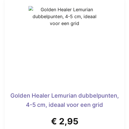
heeft
€ 7,45.
meerdere
variaties.
Deze
optie
kan
gekozen
worden
op
de
productpagina
Golden Healer Lemurian dubbelpunten,
4-5 cm, ideaal voor een grid
€
2,95