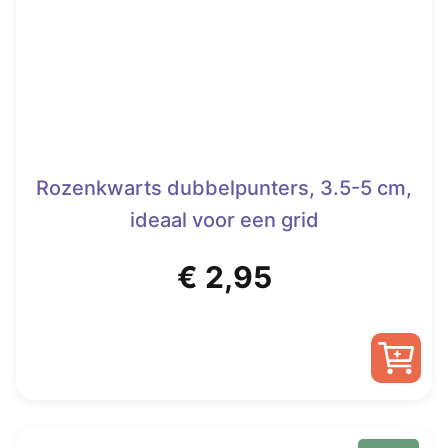
gekozen
worden
op
de
productpagina
Rozenkwarts dubbelpunters, 3.5-5 cm,
ideaal voor een grid
€
2,95