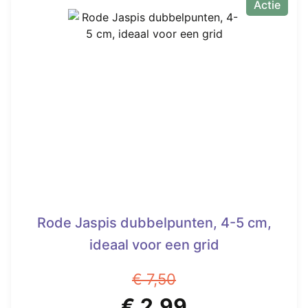
Actie
Rode Jaspis dubbelpunten, 4-5 cm,
ideaal voor een grid
€
7,50
Oorspronkelijke
Huidige
€
2,99