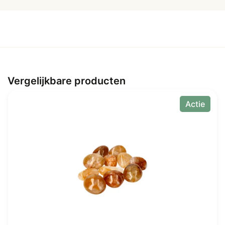
aantal
Vergelijkbare producten
Actie