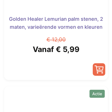
Golden Healer Lemurian palm stenen, 2
maten, varieërende vormen en kleuren
€
12,00
Oorspronkelijke
Huidige
Vanaf
€
5,99
prijs
prijs
was:
is:
Dit
€ 12,00.
Vanaf
product
heeft
Actie
€ 5,99.
meerdere
variaties.
Deze