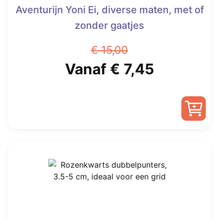
Aventurijn Yoni Ei, diverse maten, met of
zonder gaatjes
€
15,00
Oorspronkelijke
Huidige
Vanaf
€
7,45
prijs
prijs
was:
is:
Dit
€ 15,00.
Vanaf
product
heeft
€ 7,45.
meerdere
variaties.
Deze
optie
kan