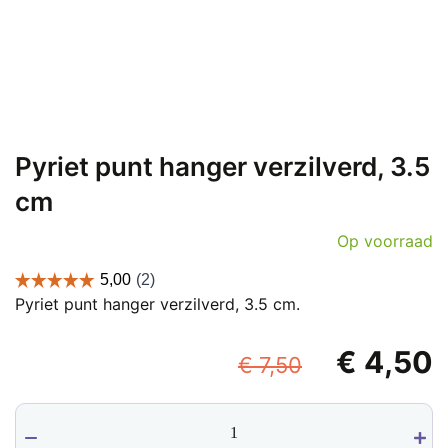
Pyriet punt hanger verzilverd, 3.5
cm
Op voorraad
Pyriet punt hanger verzilverd, 3.5 cm.
Oorspronk
€
4,50
€
7,50
prijs
p
Pyriet
was:
i
punt