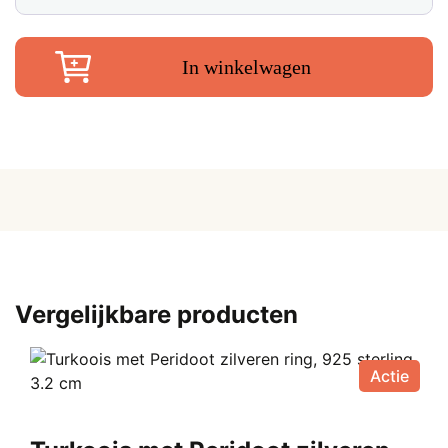
€ 7,50.
€
hanger
verzilverd,
3.5
In winkelwagen
cm
aantal
Vergelijkbare producten
Actie