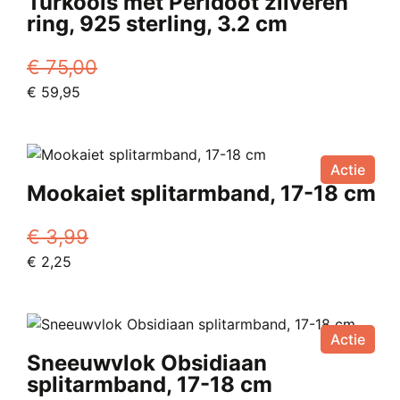
Turkoois met Peridoot zilveren
ring, 925 sterling, 3.2 cm
€
75,00
Oorspronkelijke
Huidige
€
59,95
prijs
Dit
prijs
was:
product
is:
€ 75,00.
heeft
€ 59,95.
Actie
meerdere
Mookaiet splitarmband, 17-18 cm
variaties.
Deze
€
3,99
optie
Oorspronkelijke
Huidige
€
2,25
kan
prijs
prijs
gekozen
was:
is:
worden
€ 3,99.
€ 2,25.
op
Actie
de
Sneeuwvlok Obsidiaan
productpagina
splitarmband, 17-18 cm