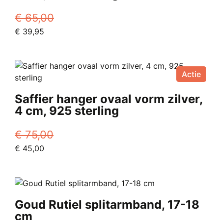
€
65,00
Oorspronkelijke
Huidige
€
39,95
prijs
prijs
was:
is:
€ 65,00.
€ 39,95.
Actie
Saffier hanger ovaal vorm zilver,
4 cm, 925 sterling
€
75,00
Oorspronkelijke
Huidige
€
45,00
prijs
prijs
was:
is:
€ 75,00.
€ 45,00.
Goud Rutiel splitarmband, 17-18
cm