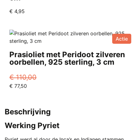
€
4,95
Actie
Prasioliet met Peridoot zilveren
oorbellen, 925 sterling, 3 cm
€
110,00
Oorspronkelijke
Huidige
€
77,50
prijs
prijs
was:
is:
€ 110,00.
€ 77,50.
Beschrijving
Werking Pyriet
Pyriet werd al door de Inca’s en Indianen stammen