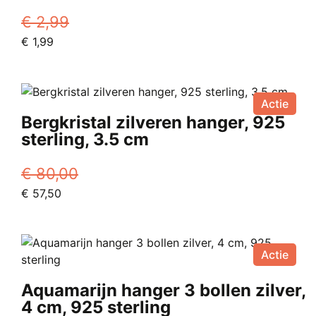
€
2,99
Oorspronkelijke
Huidige
€
1,99
prijs
prijs
was:
is:
€ 2,99.
€ 1,99.
Actie
Bergkristal zilveren hanger, 925
sterling, 3.5 cm
€
80,00
Oorspronkelijke
Huidige
€
57,50
prijs
prijs
was:
is:
€ 80,00.
€ 57,50.
Actie
Aquamarijn hanger 3 bollen zilver,
4 cm, 925 sterling