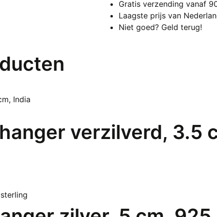
Gratis verzending vanaf 9
ket
Laagste prijs van Nederla
45
Niet goed? Geld terug!
cm
aan
oducten
anger verzilverd, 3.5 c
anger zilver, 5 cm, 925 