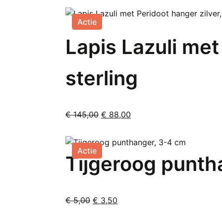
was:
is:
€ 80,00.
€ 57,50.
Actie
Lapis Lazuli met
sterling
Oorspronkelijke
Huidige
€
145,00
€
88,00
prijs
prijs
was:
is:
€ 145,00.
€ 88,00.
Actie
Tijgeroog punth
Oorspronkelijke
Huidige
€
5,00
€
3,50
prijs
prijs