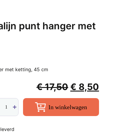
lijn punt hanger met
m
er met ketting, 45 cm
Oorspronkelijk
Huidige
€
17,50
€
8,50
prijs
prijs
rte
was:
is:
In winkelwagen
rmalijn
€ 17,50.
€ 8,50.
t
ger
leverd
t