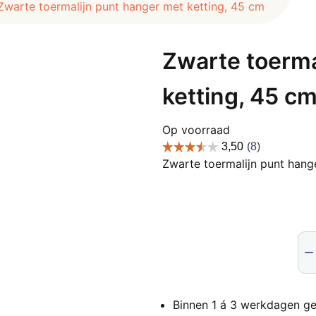
Zwarte toermalijn punt hanger met ketting, 45 cm
Zwarte toerma
ketting, 45 c
Op voorraad
Zwarte toermalijn punt hang
Zwa
toe
pun
han
Binnen 1 á 3 werkdagen ge
me