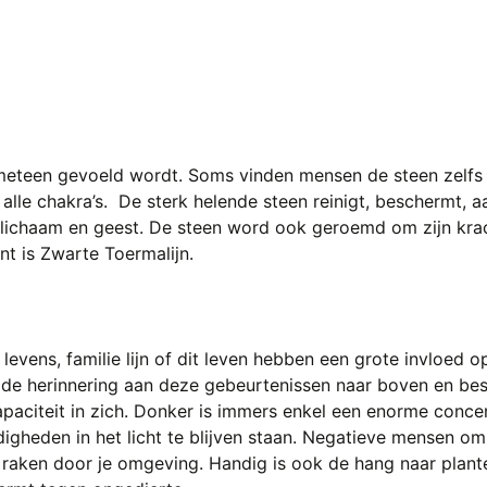
 meteen gevoeld wordt. Soms vinden mensen de steen zelfs t
lle chakra’s. De sterk helende steen reinigt, beschermt, a
n lichaam en geest. De steen word ook geroemd om zijn kra
t is Zwarte Toermalijn.
levens, familie lijn of dit leven hebben een grote invloed 
t de herinnering aan deze gebeurtenissen naar boven en best
paciteit in zich. Donker is immers enkel een enorme concentr
gheden in het licht te blijven staan. Negatieve mensen om
te raken door je omgeving. Handig is ook de hang naar plan