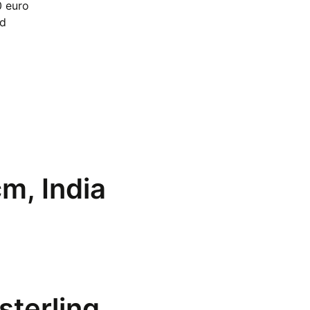
0 euro
ting,
nd
tal
m, India
sterling