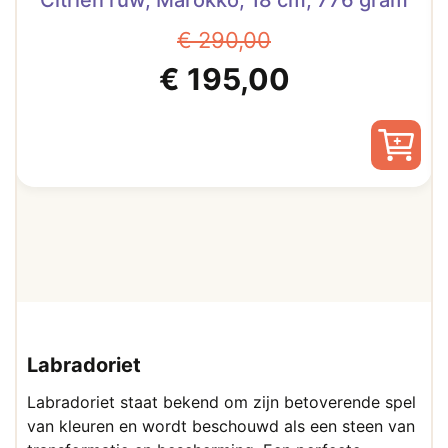
Citrien ruw, Marokko, 18 cm, 776 gram
€
290,00
Oorspronkelijke
Huidige
€
195,00
prijs
prijs
was:
is:
€ 290,00.
€ 195,00.
Labradoriet
Labradoriet staat bekend om zijn betoverende spel
van kleuren en wordt beschouwd als een steen van