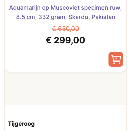
Aquamarijn op Muscoviet specimen ruw,
8.5 cm, 332 gram, Skardu, Pakistan
€
650,00
Oorspronkelijke
Huidige
€
299,00
prijs
prijs
was:
is:
€ 650,00.
€ 299,00.
Tijgeroog