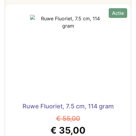
Actie
Ruwe Fluoriet, 7.5 cm, 114 gram
€
55,00
Oorspronkelijke
Huidige
€
35,00