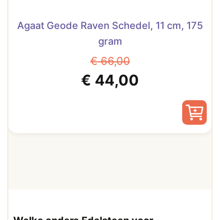
Agaat Geode Raven Schedel, 11 cm, 175
gram
€
66,00
Oorspronkelijke
Huidige
€
44,00
prijs
prijs
was:
is:
€ 66,00.
€ 44,00.