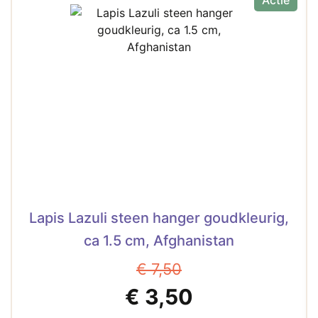
Actie
Lapis Lazuli steen hanger goudkleurig,
ca 1.5 cm, Afghanistan
€
7,50
Oorspronkelijke
Huidige
€
3,50