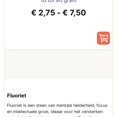
10 tot 90 gram
Prijskla
€
2,75
-
€
7,50
€ 2,75
tot
Dit
product
€ 7,50
heeft
meerdere
variaties.
Deze
optie
kan
gekozen
Fluoriet
worden
op
Fluoriet is een steen van mentale helderheid, focus
de
en intellectuele groei, ideaal voor het versterken
productpagina