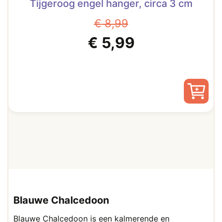
Tijgeroog engel hanger, circa 3 cm
€
8,99
Oorspronkelijke
Huidige
€
5,99
prijs
prijs
was:
is:
€ 8,99.
€ 5,99.
Blauwe Chalcedoon
Blauwe Chalcedoon is een kalmerende en