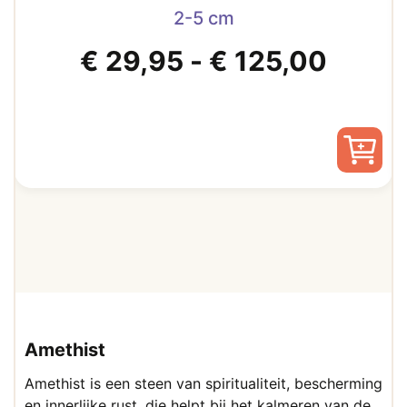
2-5 cm
Prijsk
€
29,95
-
€
125,00
€ 29,
tot
Dit
product
€ 125
heeft
meerdere
variaties.
Deze
optie
kan
gekozen
Amethist
worden
op
Amethist is een steen van spiritualiteit, bescherming
de
en innerlijke rust, die helpt bij het kalmeren van de