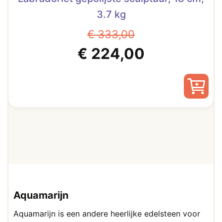
3.7 kg
€
333,00
Oorspronkelijke
Huidige
€
224,00
prijs
prijs
was:
is:
€ 333,00.
€ 224,00.
Aquamarijn
Aquamarijn is een andere heerlijke edelsteen voor