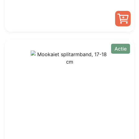
prijs
prijs
was:
is:
€ 60,00.
€ 39,95.
Actie