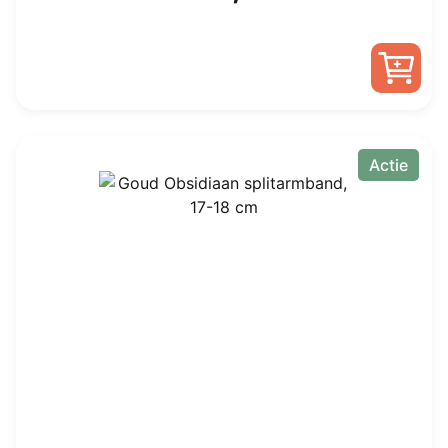
prijs
prijs
was:
is:
€ 75,00.
€ 45,00.
Actie