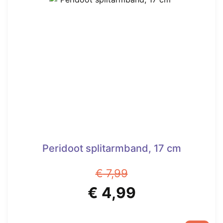
Peridoot splitarmband, 17 cm
€
7,99
Oorspronkelijke
Huidige
€
4,99
prijs
prijs