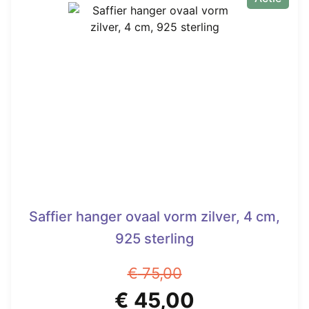
Saffier hanger ovaal vorm zilver, 4 cm,
925 sterling
€
75,00
Oorspronkelijke
Huidige
€
45,00