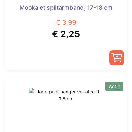
Mookaiet splitarmband, 17-18 cm
€
3,99
Oorspronkelijke
Huidige
€
2,25
prijs
prijs
was:
is:
€ 3,99.
€ 2,25.
Actie