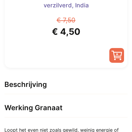
verzilverd, India
€
7,50
Oorspronkelijke
Huidige
€
4,50
prijs
prijs
was:
is:
€ 7,50.
€ 4,50.
Beschrijving
Werking Granaat
Loopt het even niet zoals gewild, weinig energie of