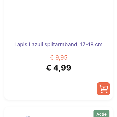
Lapis Lazuli splitarmband, 17-18 cm
€
9,95
Oorspronkelijke
Huidige
€
4,99
prijs
prijs
was:
is:
€ 9,95.
€ 4,99.
Actie