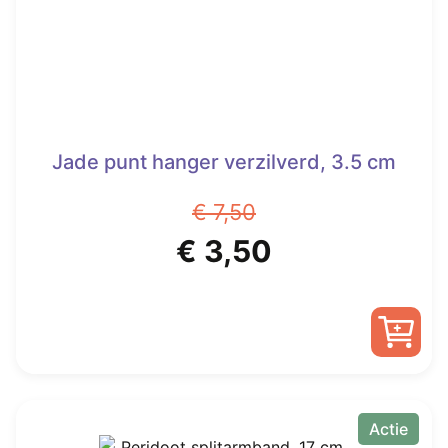
Jade punt hanger verzilverd, 3.5 cm
€
7,50
Oorspronkelijke
Huidige
€
3,50
prijs
prijs
was:
is:
€ 7,50.
€ 3,50.
Actie