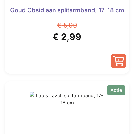
Goud Obsidiaan splitarmband, 17-18 cm
€
5,99
Oorspronkelijke
Huidige
€
2,99
prijs
prijs
was:
is:
€ 5,99.
€ 2,99.
Actie