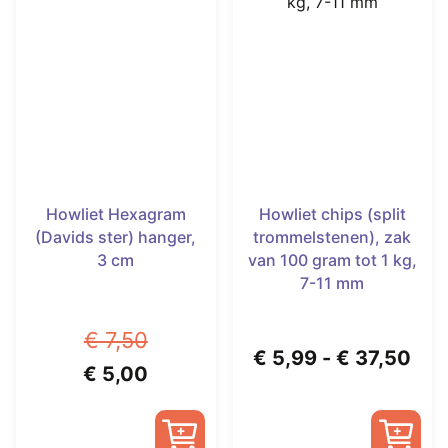
Howliet Hexagram
Howliet chips (split
(Davids ster) hanger,
trommelstenen), zak
3 cm
van 100 gram tot 1 kg,
7-11 mm
€
7,50
Prij
€
5,99
-
€
37,50
Oorspronkelijke
Huidige
€
5,00
€ 5
prijs
prijs
tot
was:
is: