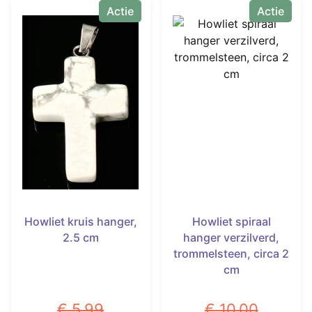
Actie
Actie
Howliet kruis hanger,
Howliet spiraal
2.5 cm
hanger verzilverd,
trommelsteen, circa 2
cm
€
5,99
€
10,00