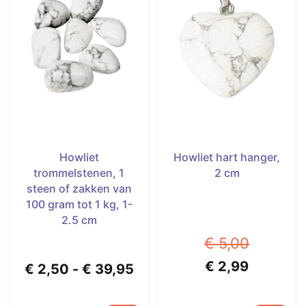
Howliet
Howliet hart hanger,
trommelstenen, 1
2 cm
steen of zakken van
100 gram tot 1 kg, 1-
2.5 cm
€
5,00
Oorspronkelijk
Huidige
€
2,99
Prijsklasse:
€
2,50
-
€
39,95
prijs
prijs
€ 2,50