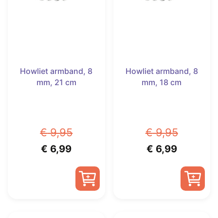
Howliet armband, 8
Howliet armband, 8
mm, 21 cm
mm, 18 cm
€
9,95
€
9,95
Oorspronkelijke
Huidige
Oorspronkelijk
Huidige
€
6,99
€
6,99
prijs
prijs
prijs
prijs
was:
is:
was:
is:
€ 9,95.
€ 6,99.
€ 9,95.
€ 6,99.