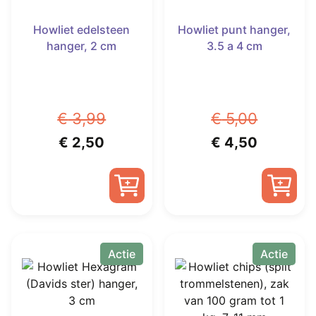
Howliet edelsteen
Howliet punt hanger,
hanger, 2 cm
3.5 a 4 cm
€
3,99
€
5,00
Oorspronkelijke
Huidige
Oorspronkelijk
Huidige
€
2,50
€
4,50
prijs
prijs
prijs
prijs
was:
is:
was:
is:
€ 3,99.
€ 2,50.
€ 5,00.
€ 4,50.
Actie
Actie