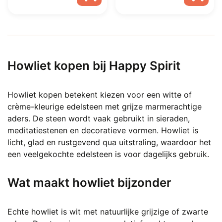
€ 3
€ 7,50.
€ 5,00.
Dit
product
heeft
meerdere
Howliet kopen bij Happy Spirit
variaties.
Deze
optie
Howliet kopen betekent kiezen voor een witte of
kan
crème-kleurige edelsteen met grijze marmerachtige
gekozen
aders. De steen wordt vaak gebruikt in sieraden,
worden
meditatiestenen en decoratieve vormen. Howliet is
op
licht, glad en rustgevend qua uitstraling, waardoor het
de
een veelgekochte edelsteen is voor dagelijks gebruik.
productpagina
Wat maakt howliet bijzonder
Echte howliet is wit met natuurlijke grijzige of zwarte