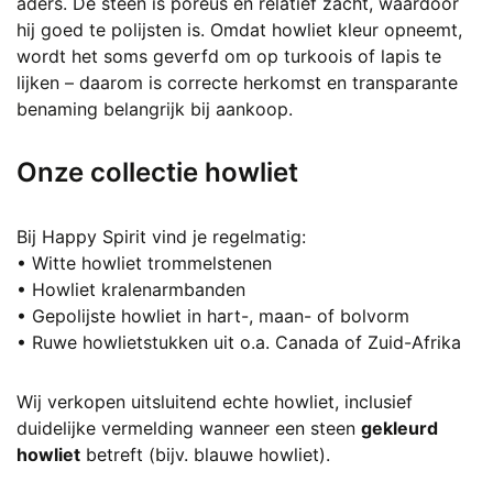
aders. De steen is poreus en relatief zacht, waardoor
hij goed te polijsten is. Omdat howliet kleur opneemt,
wordt het soms geverfd om op turkoois of lapis te
lijken – daarom is correcte herkomst en transparante
benaming belangrijk bij aankoop.
Onze collectie howliet
Bij Happy Spirit vind je regelmatig:
• Witte howliet trommelstenen
• Howliet kralenarmbanden
• Gepolijste howliet in hart-, maan- of bolvorm
• Ruwe howlietstukken uit o.a. Canada of Zuid-Afrika
Wij verkopen uitsluitend echte howliet, inclusief
duidelijke vermelding wanneer een steen
gekleurd
howliet
betreft (bijv. blauwe howliet).