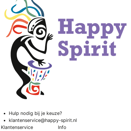
Hulp nodig bij je keuze?
klantenservice@happy-spirit.nl
Klantenservice
Info