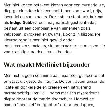
meerdere
Merliniet kopen betekent kiezen voor een mysterieuze,
variaties.
diep getekende edelsteen met tonen van zwart, grijs,
Deze
lavendel en soms paars. Deze steen staat ook bekend
optie
als
Indigo Gabbro
, een magmatisch gesteente dat
kan
bestaat uit een combinatie van mineralen zoals
gekozen
veldspaat, pyroxeen en kwarts. Door zijn bijzondere
worden
kleurpatroon is merliniet gewild onder
op
edelsteenverzamelaars, sieradenmakers en mensen die
de
van krachtige, aardse stenen houden.
productpagina
Wat maakt Merliniet bijzonder
Merliniet is geen één mineraal, maar een gesteente dat
ontstaat uit gestolde magma. De contrasten tussen de
lichte en donkere delen creëren een intrigerend
marmerachtig uiterlijk — soms met een mysterieuze
diepte doordat de matrix doorschijnt. Hoewel de
namen “merliniet” en “gabbro” elkaar overlappen,