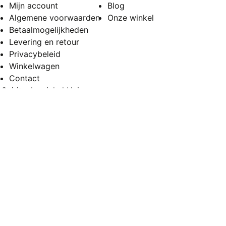
Mijn account
Blog
Algemene voorwaarden
Onze winkel
Betaalmogelijkheden
Levering en retour
Privacybeleid
Winkelwagen
Contact
Spirituele winkel Huissen
Vierakkerstraat 53
6851 BD Huissen
Openingstijden
Maandag en dinsdag
Gesloten
Woensdag en donderdag
11:00 – 17:00
Vrijdag
11:00 – 19:00
Zaterdag
10:00 – 17:00
Zondag
10:00 – 17:00
Copyright 2026
Happy Spirit