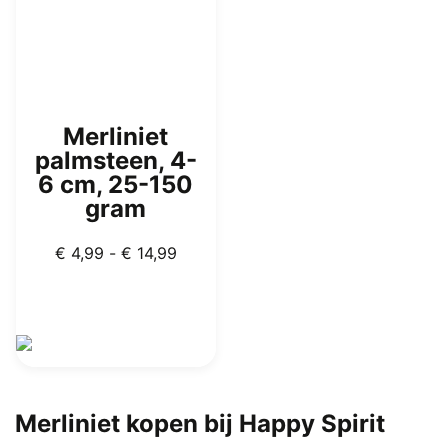
Merliniet
palmsteen, 4-
6 cm, 25-150
gram
Prijsklasse:
€
4,99
-
€
14,99
€ 4,99
tot
€ 14,99
Dit
product
Merliniet kopen bij Happy Spirit
heeft