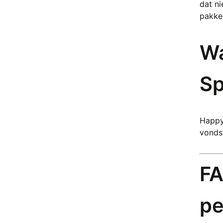
dat n
Chloriet
pakken
Chrysocolla
Chrysopraas
Wa
Citrien
Crazy Lace Agaat
Dalmatiër Jaspis
Sp
Dendriet
Drakenbloedsteen (Bastiet)
Druif Chalcedoon
Eldariet (Kambaba Jaspis)
Happy 
vonds
Elestiaal kwarts
Epidoot
Erytriet
FA
Flogopiet
Fluoriet
Fuchsiet
pe
Galeniet
Golden Healer