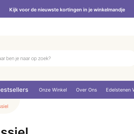
Kijk voor de nieuwste kortingen in je winkelmandje
n
estsellers
Onze Winkel
Over Ons
Edelstenen 
siel
ssiel