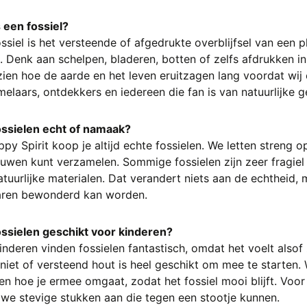
 een fossiel?
ssiel is het versteende of afgedrukte overblijfsel van een p
. Denk aan schelpen, bladeren, botten of zelfs afdrukken i
zien hoe de aarde en het leven eruitzagen lang voordat wij
elaars, ontdekkers en iedereen die fan is van natuurlijke g
fossielen echt of namaak?
ppy Spirit koop je altijd echte fossielen. We letten streng 
uwen kunt verzamelen. Sommige fossielen zijn zeer fragie
tuurlijke materialen. Dat verandert niets aan de echtheid, 
jaren bewonderd kan worden.
ossielen geschikt voor kinderen?
inderen vinden fossielen fantastisch, omdat het voelt als
et of versteend hout is heel geschikt om mee te starten. W
en hoe je ermee omgaat, zodat het fossiel mooi blijft. Vo
we stevige stukken aan die tegen een stootje kunnen.