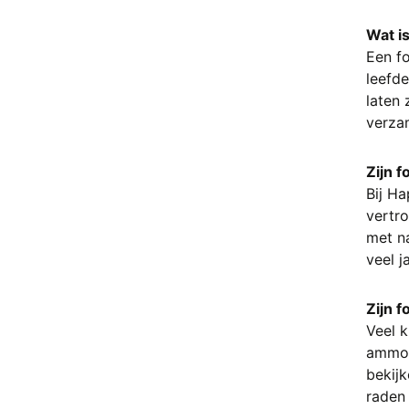
Gosheniet
Wat is
Goud Obsidiaan
Een fo
Goud Rutiel
leefde
Gouden Driehoek
laten 
Goudsteen
verzam
Granaat
Granaat Zwart (Melaniet)
Zijn 
Grossulaar
Bij Ha
Hematiet
vertro
Herkimer Diamant
met na
Hiddeniet
veel 
Howliet
Infinite stone
Zijn f
Jade
Veel k
Jaspis
ammoni
K2 steen (kitaniet)
bekijk
Kambaba Jaspis
raden 
Kammereriet