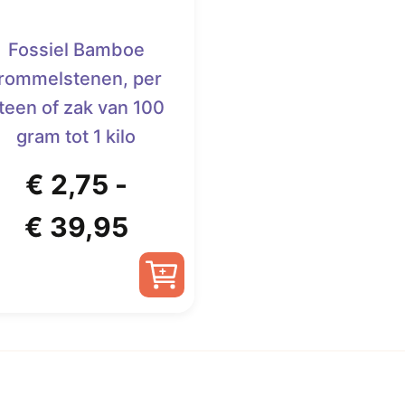
Fossiel Bamboe
trommelstenen, per
teen of zak van 100
gram tot 1 kilo
€
2,75
-
Prijsklasse:
€
39,95
€ 2,75
tot
Dit
product
€ 39,95
heeft
meerdere