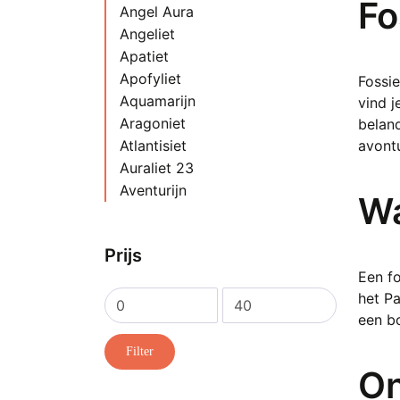
Fo
Angel Aura
Angeliet
Apatiet
Apofyliet
Fossie
Aquamarijn
vind j
Aragoniet
beland
Atlantisiet
avontu
Auraliet 23
Aventurijn
Wa
Azeztuliet
Azuriet
Prijs
Azuriet met Malachiet
Een fo
Bariet
het Pa
Barnsteen
Min.
Max.
een bo
Bergkristal
prijs
prijs
Bèta Kwarts Kristal
Filter
Blauwe Kersenbloesem Agaat
On
Blauwsteen