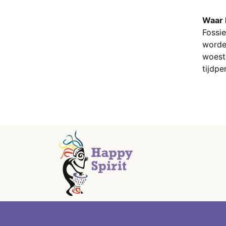
Kersenbloesem Agaat
Waar 
Khutnohoriet
Fossie
Kiwi Jaspis
worde
Koper
woesti
Koraal
tijdpe
Kunziet
Kyaniet (Distheen)
Labradoriet
Labradoriet blauw – Blauwe
Labradoriet
Labradoriet goud – Goud
Labradoriet
Lapis Lazuli
Larimar
Larvikiet
Lavasteen
Lavendel Amethist
Lemurian Aquatine Calciet