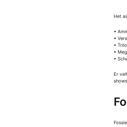
Bloedsteen (heliotroop)
Boomagaat
Het as
Botswana Agaat
Brochantiet
• Amm
Bronziet
• Ver
Bruciet
• Tril
Calciet
• Meg
Calciet blauw
• Sch
Calciet Hondentand
Calciet Honing
Er val
Carneool
showst
Cavansiet
Celestien
Cerussiet
Fo
Chalcedoon
Chalcopyriet
Chevron Amethist (amethist
Fossie
kwarts)