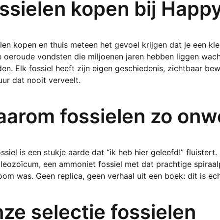
ssielen kopen bij Happy
variaties.
Deze
optie
kan
len kopen en thuis meteen het gevoel krijgen dat je een kle
gekozen
e oeroude vondsten die miljoenen jaren hebben liggen wach
worden
en. Elk fossiel heeft zijn eigen geschiedenis, zichtbaar b
op
ur dat nooit verveelt.
de
productpagina
arom fossielen zo onwe
ssiel is een stukje aarde dat “ik heb hier geleefd!” fluistert.
leozoïcum, een ammoniet fossiel met dat prachtige spiraal
om was. Geen replica, geen verhaal uit een boek: dit is ech
ze selectie fossielen