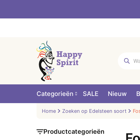
Producte
zoeken
Categorieën
SALE
Nieuw
B
Home
Zoeken op Edelsteen soort
Fos
Productcategorieën
Fo