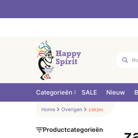
Producte
zoeken
Categorieën
SALE
Nieuw
B
Home
Overigen
zakjes
Productcategorieën
z