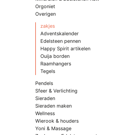
k
Orgoniet
g
Overigen
w
o
zakjes
d
Adventskalender
p
Edelsteen pennen
Happy Spirit artikelen
Ouija borden
Raamhangers
Tegels
Pendels
Sfeer & Verlichting
Sieraden
Sieraden maken
Wellness
Wierook & houders
Yoni & Massage