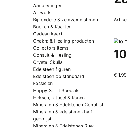
Aanbiedingen
Artwork
Bijzondere & zeldzame stenen
Artikel
Boeken & Kaarten
Cadeau kaart
Chakra & Healing producten
Collectors Items
10
Consult & Healing
Crystal Skulls
Edelsteen figuren
€
1,99
Edelsteen op standaard
D
Fossielen
p
Happy Spirit Specials
h
Heksen, Ritueel & Runen
m
Mineralen & Edelstenen Gepolijst
v
Mineralen & edelstenen half
D
gepolijst
o
Mineralen & Edelstenen Ruw