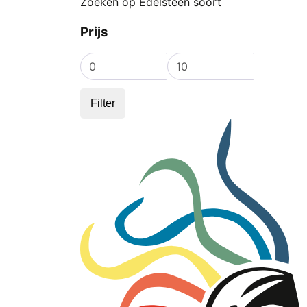
Zoeken op Edelsteen soort
Prijs
Min.
Max.
prijs
prijs
Filter