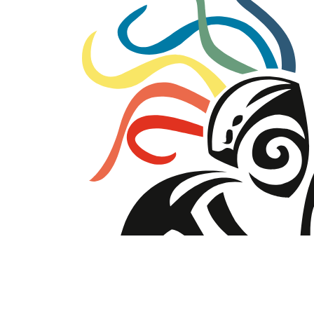
Gosheniet
Goud Obsidiaan
Goud Rutiel
Gouden Driehoek
Goudsteen
Granaat
Granaat Zwart (Melaniet)
Grossulaar
Hematiet
Herkimer Diamant
Hiddeniet
Howliet
Infinite stone
Jade
Jaspis
K2 steen (kitaniet)
Kambaba Jaspis
Kammereriet