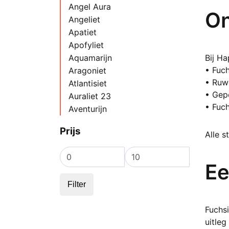
Angel Aura
On
Angeliet
Apatiet
Apofyliet
Aquamarijn
Bij Ha
• Fuch
Aragoniet
• Ruwe
Atlantisiet
• Gepo
Auraliet 23
• Fuch
Aventurijn
Azeztuliet
Prijs
Azuriet
Alle s
Azuriet met Malachiet
Min.
Max.
Bariet
prijs
prijs
Ee
Barnsteen
Filter
Bergkristal
Bèta Kwarts Kristal
Fuchsi
Blauwe Kersenbloesem Agaat
uitleg
Blauwsteen