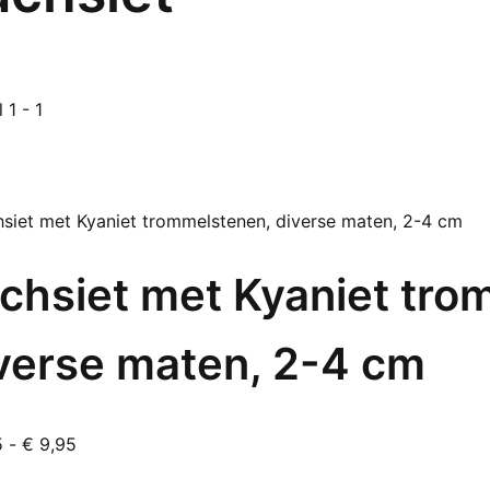
 1 - 1
chsiet met Kyaniet tro
verse maten, 2-4 cm
Prijsklasse:
5
-
€
9,95
it
€ 2,95