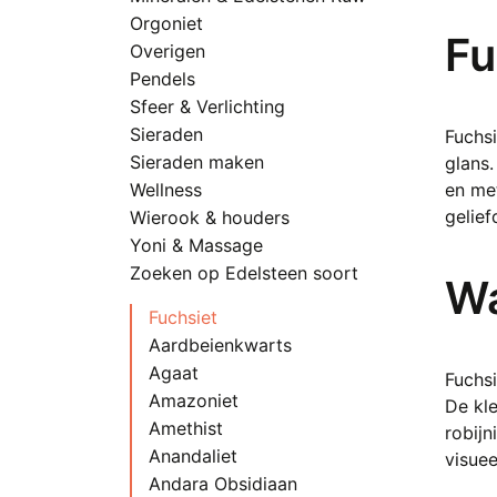
p
Orgoniet
h
Fu
Overigen
m
Pendels
v
Sfeer & Verlichting
D
Sieraden
Fuchsi
o
Sieraden maken
glans
k
Wellness
en met
g
gelief
Wierook & houders
w
Yoni & Massage
o
d
Zoeken op Edelsteen soort
Wa
p
Fuchsiet
Aardbeienkwarts
Agaat
Fuchsi
Amazoniet
De kle
Amethist
robijn
Anandaliet
visuee
Andara Obsidiaan