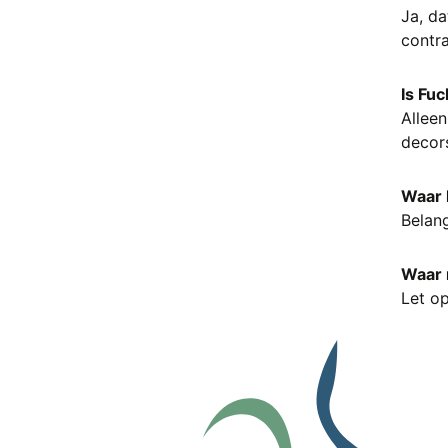
Ja, da
Chloriet
contra
Chrysocolla
Chrysopraas
Citrien
Is Fuc
Crazy Lace Agaat
Alleen
Dalmatiër Jaspis
decors
Dendriet
Drakenbloedsteen (Bastiet)
Waar 
Druif Chalcedoon
Belang
Eldariet (Kambaba Jaspis)
Elestiaal kwarts
Waar m
Epidoot
Let op
Erytriet
Flogopiet
Fluoriet
Fossiel
Galeniet
Golden Healer