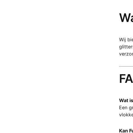
Bloedsteen (heliotroop)
Boomagaat
Wa
Botswana Agaat
Brochantiet
Bronziet
Wij bi
Bruciet
glitte
Calciet
verzo
Calciet blauw
Calciet Hondentand
Calciet Honing
FA
Carneool
Cavansiet
Celestien
Wat i
Cerussiet
Een g
Chalcedoon
vlokke
Chalcopyriet
Chevron Amethist (amethist
kwarts)
Kan F