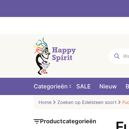
Producte
zoeken
Categorieën
SALE
Nieuw
B
Home
Zoeken op Edelsteen soort
Fu
Productcategorieën
F