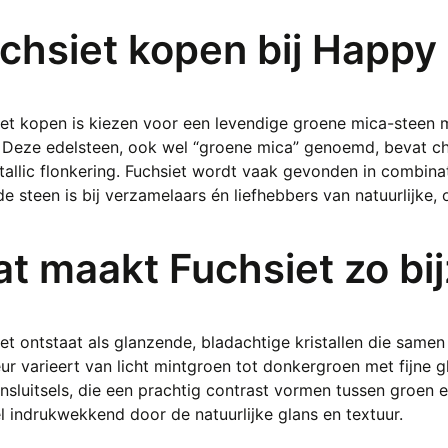
roduct
tot
eeft
€ 9,95
chsiet kopen bij Happy 
eerdere
ariaties.
eze
et kopen is kiezen voor een levendige groene mica-steen m
ptie
. Deze edelsteen, ook wel “groene mica” genoemd, bevat c
an
allic flonkering. Fuchsiet wordt vaak gevonden in combina
ekozen
de steen is bij verzamelaars én liefhebbers van natuurlijke
orden
p
e
t maakt Fuchsiet zo bi
roductpagina
et ontstaat als glanzende, bladachtige kristallen die samen
ur varieert van licht mintgroen tot donkergroen met fijne
insluitsels, die een prachtig contrast vormen tussen groen e
l indrukwekkend door de natuurlijke glans en textuur.