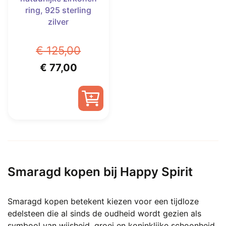
ring, 925 sterling
zilver
€
125,00
Oorspronkelijke
Huidige
€
77,00
prijs
prijs
was:
is:
€ 125,00.
€ 77,00.
Dit
product
heeft
meerdere
Smaragd kopen bij Happy Spirit
variaties.
Deze
optie
Smaragd kopen betekent kiezen voor een tijdloze
kan
edelsteen die al sinds de oudheid wordt gezien als
gekozen
symbool van wijsheid, groei en koninklijke schoonheid.