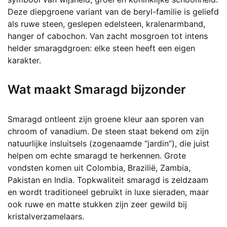
worden
Deze diepgroene variant van de beryl-familie is geliefd
op
als ruwe steen, geslepen edelsteen, kralenarmband,
de
hanger of cabochon. Van zacht mosgroen tot intens
productpagina
helder smaragdgroen: elke steen heeft een eigen
karakter.
Wat maakt Smaragd bijzonder
Smaragd ontleent zijn groene kleur aan sporen van
chroom of vanadium. De steen staat bekend om zijn
natuurlijke insluitsels (zogenaamde “jardin”), die juist
helpen om echte smaragd te herkennen. Grote
vondsten komen uit Colombia, Brazilië, Zambia,
Pakistan en India. Topkwaliteit smaragd is zeldzaam
en wordt traditioneel gebruikt in luxe sieraden, maar
ook ruwe en matte stukken zijn zeer gewild bij
kristalverzamelaars.