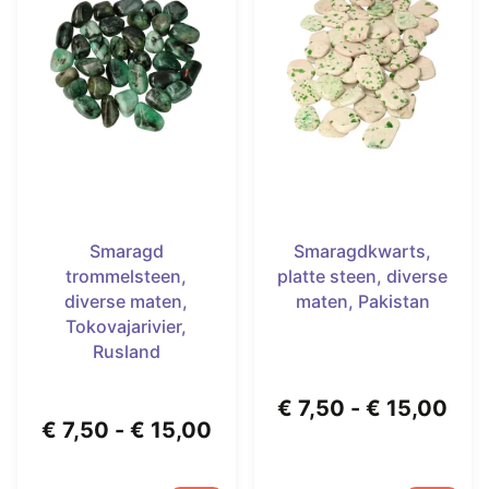
Smaragd
Smaragdkwarts,
trommelsteen,
platte steen, diverse
diverse maten,
maten, Pakistan
Tokovajarivier,
Rusland
Prij
€
7,50
-
€
15,00
Prijsklasse:
€
7,50
-
€
15,00
€ 7
€ 7,50
tot