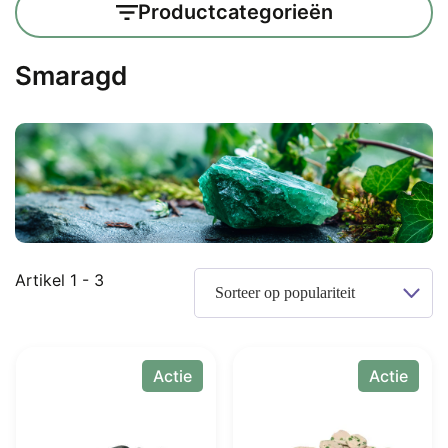
Productcategorieën
Smaragd
Gesorteerd
Artikel 1 - 3
op
populariteit
Actie
Actie