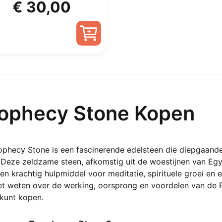
Prijsklasse:
€
30,00
€ 5,00
tot
Dit
product
€ 30,00
heeft
meerdere
ophecy Stone Kopen
variaties.
Deze
optie
kan
phecy Stone is een fascinerende edelsteen die diepgaande 
gekozen
 Deze zeldzame steen, afkomstig uit de woestijnen van Egyp
worden
en krachtig hulpmiddel voor meditatie, spirituele groei en 
op
et weten over de werking, oorsprong en voordelen van de 
de
 kunt kopen.
productpagina