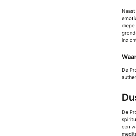
Chloriet
Naast 
Chrysocolla
emotio
Chrysopraas
diepe 
Citrien
gronde
Crazy Lace Agaat
inzich
Dalmatiër Jaspis
Dendriet
Waar
Drakenbloedsteen (Bastiet)
Druif Chalcedoon
De Pro
Eldariet (Kambaba Jaspis)
authen
Elestiaal kwarts
Epidoot
Du
Erytriet
Flogopiet
Fluoriet
De Pr
Fossiel
spirit
Fuchsiet
een wa
medita
Galeniet