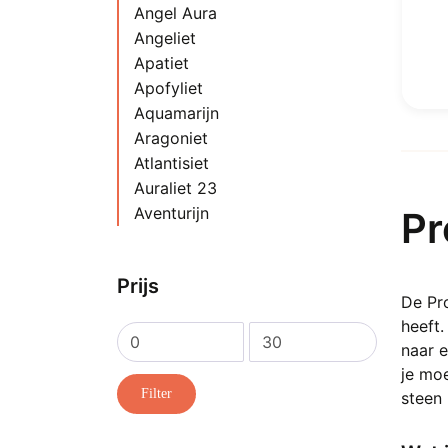
Angel Aura
Angeliet
Apatiet
Apofyliet
Aquamarijn
Aragoniet
Atlantisiet
Auraliet 23
Aventurijn
Pr
Azeztuliet
Azuriet
Prijs
Azuriet met Malachiet
De Pro
Bariet
heeft.
Barnsteen
Min.
Max.
naar e
Bergkristal
prijs
prijs
je mo
Bèta Kwarts Kristal
Filter
steen
Blauwe Kersenbloesem Agaat
Blauwsteen