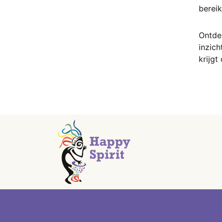
bereik
Golden Healer
Gosheniet
Goud Obsidiaan
Ontde
Goud Rutiel
inzich
Gouden Driehoek
krijgt
Goudsteen
Granaat
Granaat Zwart (Melaniet)
Grossulaar
Hematiet
Herkimer Diamant
Hiddeniet
Howliet
Infinite stone
Jade
Jaspis
K2 steen (kitaniet)
Kambaba Jaspis