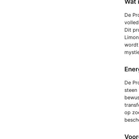
Wat 
Bloedsteen (heliotroop)
Boomagaat
De Pr
Botswana Agaat
volled
Brochantiet
Dit pr
Bronziet
Limoni
Bruciet
wordt 
Calciet
mystie
Calciet blauw
Calciet Hondentand
Ener
Calciet Honing
Carneool
De Pr
Cavansiet
steen 
bewust
Celestien
trans
Cerussiet
op zoe
Chalcedoon
besche
Chalcopyriet
Chevron Amethist (amethist
Voor
kwarts)