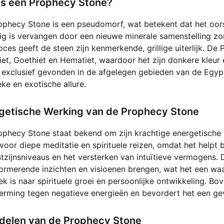
is een Prophecy Stone?
ophecy Stone is een pseudomorf, wat betekent dat het oors
ig is vervangen door een nieuwe minerale samenstelling zon
oces geeft de steen zijn kenmerkende, grillige uiterlijk. D
et, Goethiet en Hematiet, waardoor het zijn donkere kleur 
exclusief gevonden in de afgelegen gebieden van de Egypti
ke en exotische allure.
getische Werking van de Prophecy Stone
ophecy Stone staat bekend om zijn krachtige energetische 
voor diepe meditatie en spirituele reizen, omdat het helpt 
zijnsniveaus en het versterken van intuïtieve vermogens. 
formerende inzichten en visioenen brengen, wat het een wa
k is naar spirituele groei en persoonlijke ontwikkeling. B
rming tegen negatieve energieën en bevordert het een gevo
delen van de Prophecy Stone