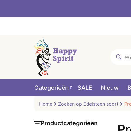
Producte
zoeken
Categorieën
SALE
Nieuw
B
Home
Zoeken op Edelsteen soort
Pr
Productcategorieën
Pr