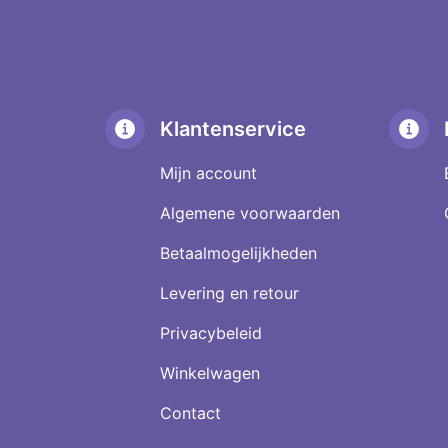
Kammereriet
Kersenbloesem Agaat
Khutnohoriet
Kiwi Jaspis
Koper
Klantenservice
Koraal
Kunziet
Mijn account
Kyaniet (Distheen)
Algemene voorwaarden
Labradoriet
Labradoriet blauw – Blauwe
Betaalmogelijkheden
Labradoriet
Levering en retour
Labradoriet goud – Goud
Labradoriet
Privacybeleid
Lapis Lazuli
Larimar
Winkelwagen
Larvikiet
Contact
Lavasteen
Lavendel Amethist