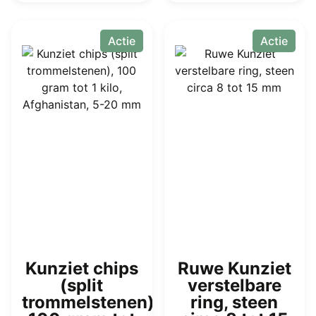
heeft
meerdere
Actie
Actie
variaties.
Deze
optie
kan
gekozen
worden
op
de
productpagina
Kunziet chips
Ruwe Kunziet
(split
verstelbare
trommelstenen),
ring, steen