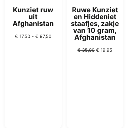
Kunziet ruw
Ruwe Kunziet
uit
en Hiddeniet
Afghanistan
staafjes, zakje
van 10 gram,
Prijsklasse:
Afghanistan
€
17,50
-
€
97,50
€ 17,50
tot
Oorspronkelijk
Huidig
€
35,00
€
19,95
€ 97,50
prijs
prijs
was:
is:
€ 35,00.
€ 19,95
Dit
product