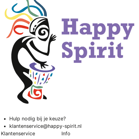
Hulp nodig bij je keuze?
klantenservice@happy-spirit.nl
Klantenservice
Info