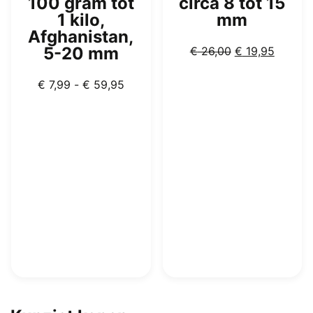
100 gram tot
circa 8 tot 15
1 kilo,
mm
Afghanistan,
Oorspronkelijk
Huidig
5-20 mm
€
26,00
€
19,95
prijs
prijs
Prijsklasse:
was:
is:
€
7,99
-
€
59,95
€ 7,99
€ 26,00.
€ 19,95
tot
€ 59,95
Dit
product