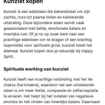
Kunziet kopen
heeft
meerdere
Kunziet is een edelsteen die bekendstaat om zijn
variaties.
zachte, roze tot paarse tinten en kalmerende
Deze
uitstraling. Deze bijzondere steen wordt vaak
optie
geassocieerd met liefde, emotionele balans en
kan
innerlijke rust. Of je nu op zoek bent naar een
gekozen
prachtige edelsteen om te dragen of een krachtig
worden
hulpmiddel voor spirituele groei, kunziet biedt het
op
allemaal. Kunziet kopen doe je natuurlijk bij Happy
de
Spirit.
productpagina
Spirituele werking van kunziet
Kunziet heeft een krachtige verbinding met het 4e
chakra (hartchakra), waardoor het een uitstekende
steen is om meer liefde, compassie en zelfacceptatie
te ervaren. Het helpt bij het loslaten van negatieve
emoties en het vinden van innerlijke balans. Daarnaast