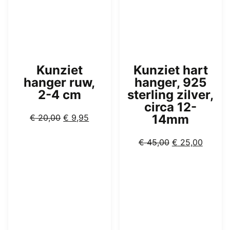
Kunziet
Kunziet hart
hanger ruw,
hanger, 925
2-4 cm
sterling zilver,
circa 12-
Oorspronkelijke
Huidige
14mm
€
20,00
€
9,95
prijs
prijs
was:
is:
Oorspronkelijk
Huidig
€
45,00
€
25,00
€ 20,00.
€ 9,95.
prijs
prijs
was:
is:
€ 45,00.
€ 25,0