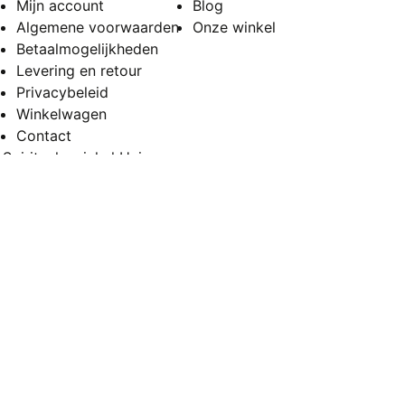
Mijn account
Blog
Algemene voorwaarden
Onze winkel
Betaalmogelijkheden
Levering en retour
Privacybeleid
Winkelwagen
Contact
Spirituele winkel Huissen
Vierakkerstraat 53
6851 BD Huissen
Openingstijden
Maandag en dinsdag
Gesloten
Woensdag en donderdag
11:00 – 17:00
Vrijdag
11:00 – 19:00
Zaterdag
10:00 – 17:00
Zondag
10:00 – 17:00
Copyright 2026
Happy Spirit