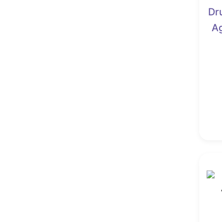
Bloedsteen (heliotroop)
Dr
Boomagaat
Ag
Botswana Agaat
Brochantiet
Bronziet
Bruciet
Calciet
Calciet blauw
Calciet Hondentand
Calciet Honing
Carneool
Cavansiet
Celestien
Cerussiet
Chalcedoon
Chalcopyriet
Chevron Amethist (amethist
kwarts)