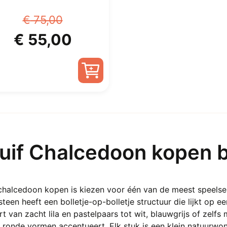
€
75,00
Oorspronkelijke
Huidige
€
55,00
prijs
prijs
was:
is:
€ 75,00.
€ 55,00.
uif Chalcedoon kopen bi
 chalcedoon kopen is kiezen voor één van de meest speels
teen heeft een bolletje-op-bolletje structuur die lijkt op e
rt van zacht lila en pastelpaars tot wit, blauwgrijs of zelfs
 ronde vormen accentueert. Elk stuk is een klein natuurwo