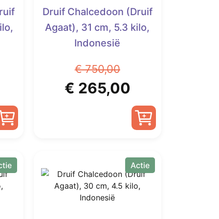
ruif
Druif Chalcedoon (Druif
lo,
Agaat), 31 cm, 5.3 kilo,
Indonesië
€
750,00
elijke
Huidige
Oorspronkelijke
Huidige
€
265,00
rijs
prijs
prijs
s:
was:
is:
€ 222,00.
€ 750,00.
€ 265,00.
ctie
Actie