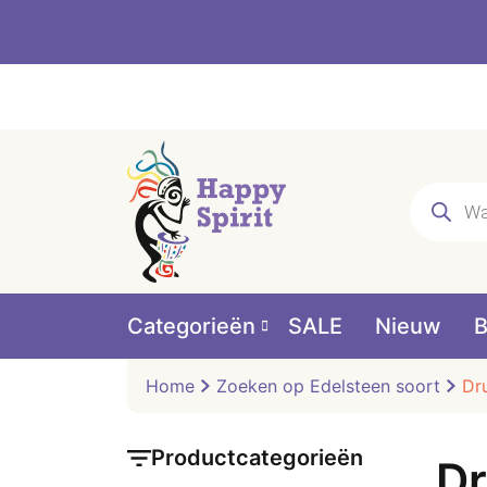
Producte
zoeken
Categorieën
SALE
Nieuw
B
Home
Zoeken op Edelsteen soort
Dr
Productcategorieën
Dr