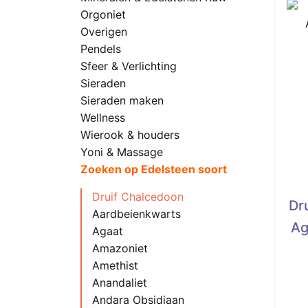
Orgoniet
Overigen
Pendels
Sfeer & Verlichting
Sieraden
Sieraden maken
Wellness
Wierook & houders
Yoni & Massage
Zoeken op Edelsteen soort
Druif Chalcedoon
Dr
Aardbeienkwarts
Ag
Agaat
Amazoniet
Amethist
Anandaliet
Andara Obsidiaan