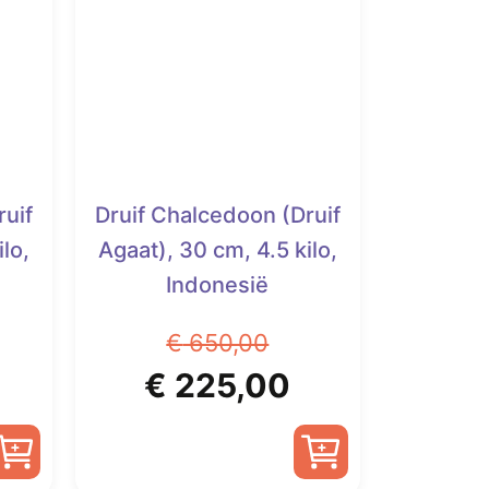
ruif
Druif Chalcedoon (Druif
lo,
Agaat), 30 cm, 4.5 kilo,
Indonesië
€
650,00
elijke
Huidige
Oorspronkelijke
Huidige
€
225,00
rijs
prijs
prijs
s:
was:
is: