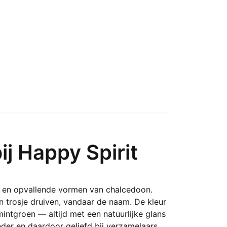
j Happy Spirit
e en opvallende vormen van chalcedoon.
en trosje druiven, vandaar de naam. De kleur
 mintgroen — altijd met een natuurlijke glans
nder en daardoor geliefd bij verzamelaars