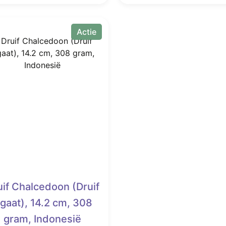
€ 750,00.
€ 299,00.
€ 400,00.
Actie
uif Chalcedoon (Druif
gaat), 14.2 cm, 308
gram, Indonesië