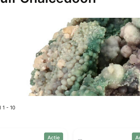
Gesorteerd
l 1 - 10
op
populariteit
Actie
A