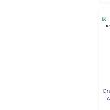
Gosheniet
Goud Obsidiaan
Goud Rutiel
Gouden Driehoek
Goudsteen
Granaat
Granaat Zwart (Melaniet)
Grossulaar
Hematiet
Herkimer Diamant
Hiddeniet
Howliet
Infinite stone
Jade
Dr
Jaspis
K2 steen (kitaniet)
A
Kambaba Jaspis
Kammereriet