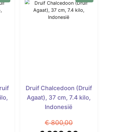
ruif
Druif Chalcedoon (Druif
lo,
Agaat), 37 cm, 7.4 kilo,
Indonesië
€
800,00