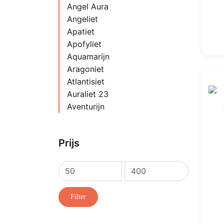
Angel Aura
Angeliet
Apatiet
Apofyliet
Aquamarijn
Aragoniet
Atlantisiet
Auraliet 23
Aventurijn
Azeztuliet
Azuriet
Prijs
Azuriet met Malachiet
Bariet
Barnsteen
Min.
Max.
Bergkristal
prijs
prijs
Bèta Kwarts Kristal
Filter
Blauwe Kersenbloesem Agaat
Blauwsteen