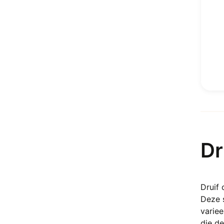
Kersenbloesem Agaat
Khutnohoriet
Kiwi Jaspis
Koper
Koraal
Kunziet
Kyaniet (Distheen)
Labradoriet
Labradoriet blauw – Blauwe
Labradoriet
Labradoriet goud – Goud
Dr
Labradoriet
Lapis Lazuli
Larimar
Larvikiet
Druif
Lavasteen
Deze s
Lavendel Amethist
variee
Lemurian Aquatine Calciet
die de