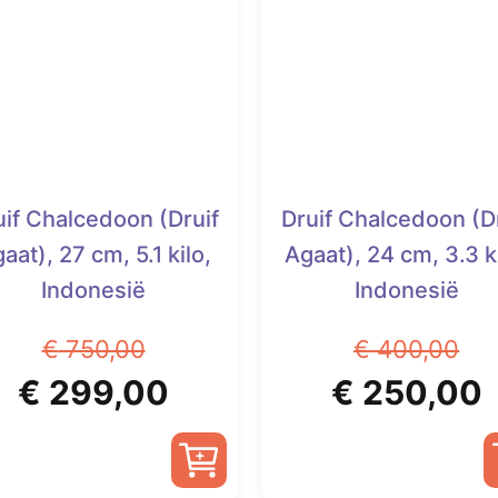
uif Chalcedoon (Druif
Druif Chalcedoon (D
aat), 27 cm, 5.1 kilo,
Agaat), 24 cm, 3.3 ki
Indonesië
Indonesië
€
750,00
€
400,00
Oorspronkelijke
Huidige
Oorspronk
€
299,00
€
250,00
prijs
prijs
prijs
p
was:
is:
was:
i