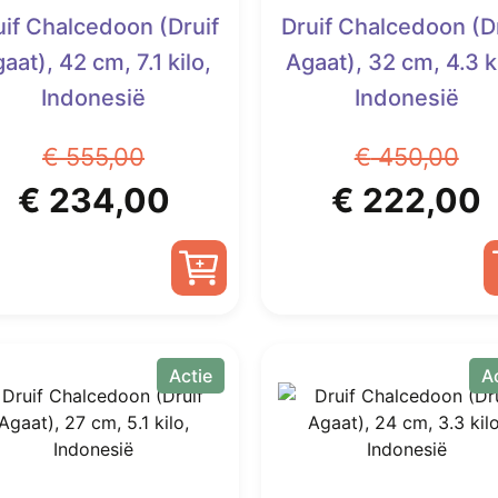
uif Chalcedoon (Druif
Druif Chalcedoon (D
aat), 42 cm, 7.1 kilo,
Agaat), 32 cm, 4.3 ki
Indonesië
Indonesië
€
555,00
€
450,00
Oorspronkelijke
Huidige
Oorspronk
€
234,00
€
222,00
prijs
prijs
prijs
p
was:
is:
was:
i
€ 555,00.
€ 234,00.
€ 450,00.
Actie
A