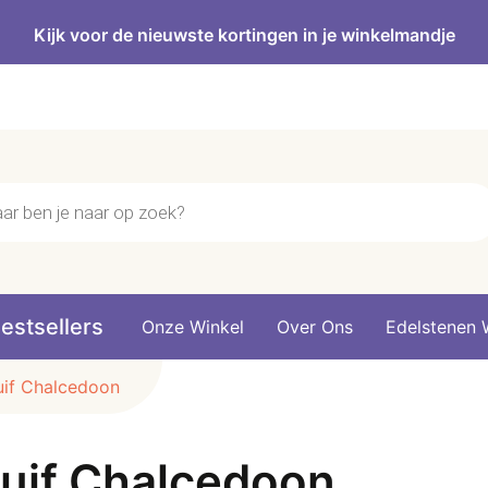
Kijk voor de nieuwste kortingen in je winkelmandje
n
estsellers
Onze Winkel
Over Ons
Edelstenen 
uif Chalcedoon
uif Chalcedoon