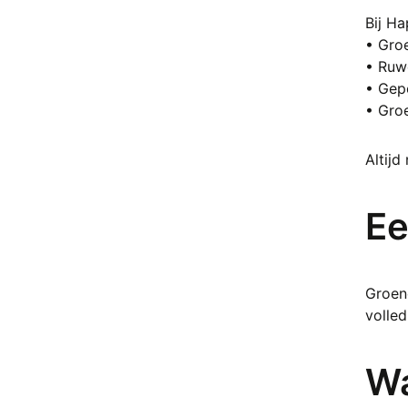
Bloedsteen (heliotroop)
Bij Ha
Boomagaat
• Gro
Botswana Agaat
• Ruwe
Brochantiet
• Gepo
Bronziet
• Gro
Bruciet
Calciet
Altijd
Calciet blauw
Calciet Hondentand
Ee
Calciet Honing
Carneool
Cavansiet
Celestien
Groen
Cerussiet
volled
Chalcedoon
Chalcopyriet
Wa
Chevron Amethist (amethist
kwarts)