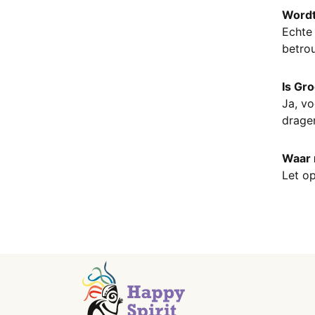
Golden Healer
Wordt
Gosheniet
Echte 
Goud Obsidiaan
betro
Goud Rutiel
Gouden Driehoek
Is Gr
Goudsteen
Ja, vo
Granaat
dragen
Granaat Zwart (Melaniet)
Grossulaar
Waar 
Hematiet
Let op
Herkimer Diamant
Hiddeniet
Howliet
Infinite stone
Jade
Jaspis
K2 steen (kitaniet)
Kambaba Jaspis