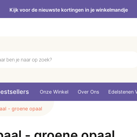
Kijk voor de nieuwste kortingen in je winkelmandje
n
estsellers
Onze Winkel
Over Ons
Edelstenen 
aal - groene opaal
aal - groene opaal