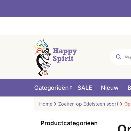
Producte
zoeken
Categorieën
SALE
Nieuw
B
Home
Zoeken op Edelsteen soort
Op
Productcategorieën
Op