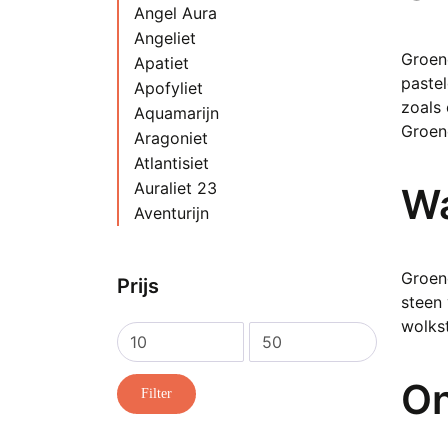
Angel Aura
Angeliet
Groene
Apatiet
paste
Apofyliet
zoals 
Aquamarijn
Groene
Aragoniet
Atlantisiet
Auraliet 23
Wa
Aventurijn
Azeztuliet
Azuriet
Groene
Prijs
Azuriet met Malachiet
steen 
Bariet
wolkst
Barnsteen
Min.
Max.
Bergkristal
prijs
prijs
On
Bèta Kwarts Kristal
Filter
Blauwe Kersenbloesem Agaat
Blauwsteen