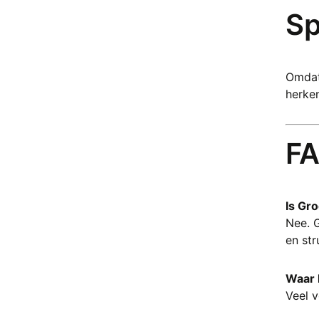
Chloriet
Sp
Chrysocolla
Chrysopraas
Citrien
Omdat 
Crazy Lace Agaat
herken
Dalmatiër Jaspis
Dendriet
Drakenbloedsteen (Bastiet)
FA
Druif Chalcedoon
Eldariet (Kambaba Jaspis)
Elestiaal kwarts
Is Gr
Epidoot
Nee. 
Erytriet
en str
Flogopiet
Fluoriet
Waar 
Fossiel
Veel v
Fuchsiet
Galeniet