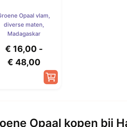
Groene Opaal vlam,
diverse maten,
Madagaskar
€
16,00
-
Prijsklasse:
€
48,00
€ 16,00
tot
Dit
product
€ 48,00
heeft
meerdere
oene Opaal kopen bij H
variaties.
Deze