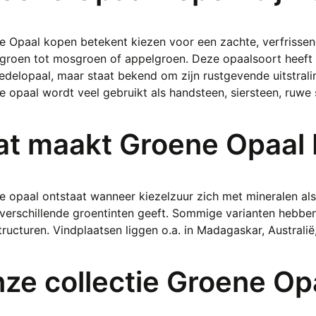
optie
kan
 Opaal kopen betekent kiezen voor een zachte, verfrissend
gekozen
lgroen tot mosgroen of appelgroen. Deze opaalsoort heef
worden
edelopaal, maar staat bekend om zijn rustgevende uitstralin
op
 opaal wordt veel gebruikt als handsteen, siersteen, ruwe 
de
productpagina
t maakt Groene Opaal 
 opaal ontstaat wanneer kiezelzuur zich met mineralen als
verschillende groentinten geeft. Sommige varianten hebben i
ructuren. Vindplaatsen liggen o.a. in Madagaskar, Australië
ze collectie Groene Op