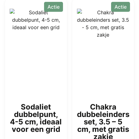
product
Actie
Actie
heeft
meerdere
variaties.
Deze
optie
kan
gekozen
worden
op
de
productpagina
Sodaliet
Chakra
dubbelpunt,
dubbeleinders
4-5 cm, ideaal
set, 3.5 – 5
voor een grid
cm, met gratis
zakje