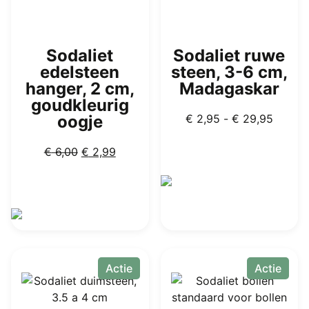
Sodaliet
Sodaliet ruwe
edelsteen
steen, 3-6 cm,
hanger, 2 cm,
Madagaskar
goudkleurig
Prijskl
oogje
€
2,95
-
€
29,95
€ 2,95
Oorspronkelijke
Huidige
tot
€
6,00
€
2,99
prijs
prijs
€ 29,9
was:
is:
€ 6,00.
€ 2,99.
Dit
product
heeft
meerdere
Actie
Actie
variaties.
Deze
optie