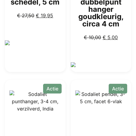
schedel, 5 cm
dubbelpunt
hanger
Oorspronkelijke
Huidige
goudkleurig,
€
27,50
€
19,95
prijs
prijs
circa 4 cm
was:
is:
€ 27,50.
€ 19,95.
Oorspronkelij
Huidige
€
10,00
€
5,00
prijs
prijs
was:
is:
€ 10,00.
€ 5,00.
Actie
Actie