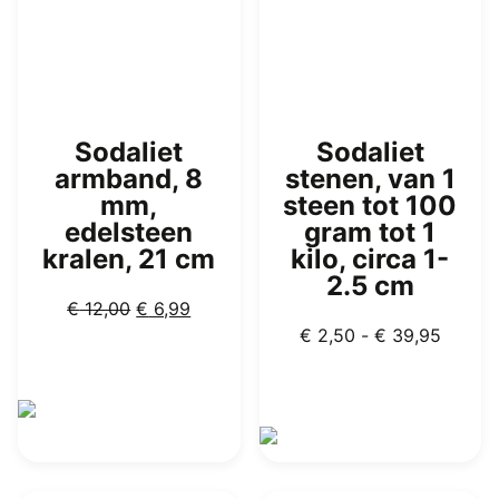
Sodaliet
Sodaliet
armband, 8
stenen, van 1
mm,
steen tot 100
edelsteen
gram tot 1
kralen, 21 cm
kilo, circa 1-
2.5 cm
Oorspronkelijke
Huidige
€
12,00
€
6,99
prijs
prijs
Prijskl
€
2,50
-
€
39,95
was:
is:
€ 2,50
€ 12,00.
€ 6,99.
tot
€ 39,9
Dit