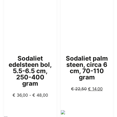
optie
kan
gekozen
worden
op
de
productpagina
Sodaliet
Sodaliet palm
edelsteen bol,
steen, circa 6
5.5-6.5 cm,
cm, 70-110
250-400
gram
gram
Oorspronkelijk
Huidig
€
22,50
€
14,00
Prijsklasse:
prijs
prijs
€
36,00
-
€
48,00
€ 36,00
was:
is:
tot
€ 22,50.
€ 14,00
€ 48,00