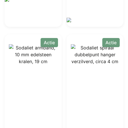
prijs
prijs
was:
is:
€ 7,50.
€ 4,99.
Actie
Actie