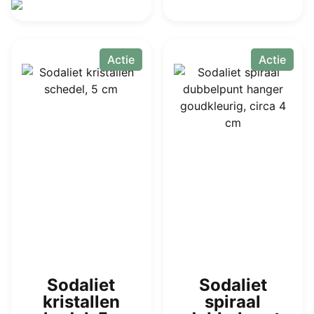
Dit
product
Actie
Actie
heeft
meerdere
variaties.
Deze
optie
kan
gekozen
worden
op
de
productpagina
Sodaliet
Sodaliet
kristallen
spiraal