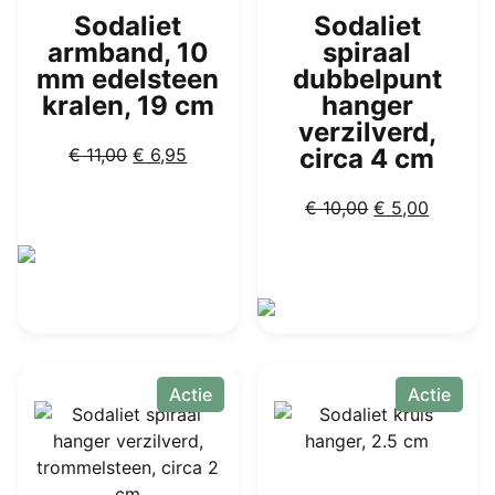
Sodaliet
Sodaliet
armband, 10
spiraal
mm edelsteen
dubbelpunt
kralen, 19 cm
hanger
verzilverd,
Oorspronkelijke
Huidige
circa 4 cm
€
11,00
€
6,95
prijs
prijs
was:
is:
Oorspronkelij
Huidige
€
10,00
€
5,00
€ 11,00.
€ 6,95.
prijs
prijs
was:
is:
€ 10,00.
€ 5,00.
Actie
Actie