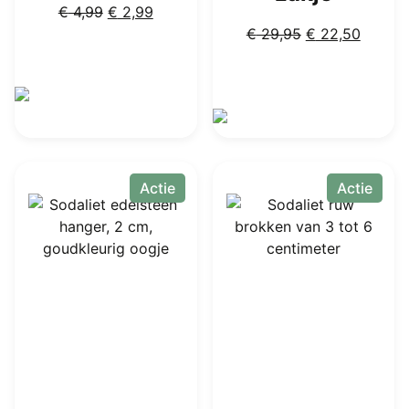
Oorspronkelijke
Huidige
€
4,99
€
2,99
prijs
prijs
Oorspronkelijk
Huidig
€
29,95
€
22,50
was:
is:
prijs
prijs
€ 4,99.
€ 2,99.
was:
is:
€ 29,95.
€ 22,5
Actie
Actie