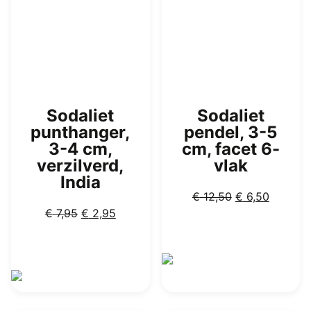
Sodaliet
Sodaliet
punthanger,
pendel, 3-5
3-4 cm,
cm, facet 6-
verzilverd,
vlak
India
Oorspronkelij
Huidige
€
12,50
€
6,50
Oorspronkelijke
Huidige
prijs
prijs
€
7,95
€
2,95
prijs
prijs
was:
is:
was:
is:
€ 12,50.
€ 6,50.
€ 7,95.
€ 2,95.