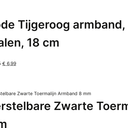
de Tijgeroog armband,
alen, 18 cm
Oorspronkelijke
Huidige
5
€
6,99
prijs
prijs
was:
is:
€ 9,95.
€ 6,99.
rstelbare Zwarte Toer
m