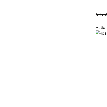
€
15,
Actie