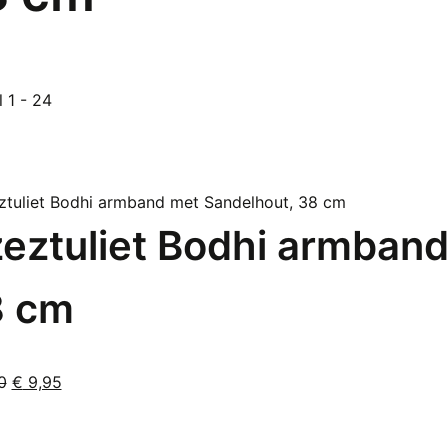
Gesorteerd
l 1 - 24
op
populariteit
eztuliet Bodhi armband
8 cm
Oorspronkelijke
Huidige
0
€
9,95
prijs
prijs
was:
is: