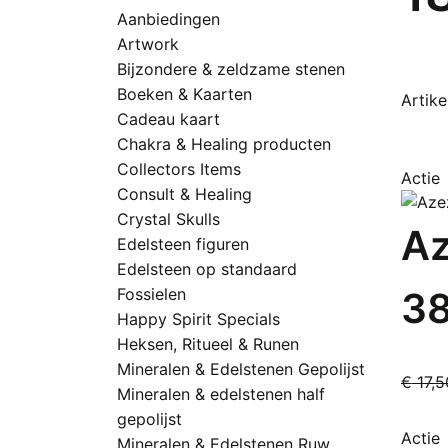
Aanbiedingen
Artwork
Bijzondere & zeldzame stenen
Boeken & Kaarten
Artike
Cadeau kaart
Chakra & Healing producten
Collectors Items
Actie
Consult & Healing
Crystal Skulls
Az
Edelsteen figuren
Edelsteen op standaard
Fossielen
3
Happy Spirit Specials
Heksen, Ritueel & Runen
Mineralen & Edelstenen Gepolijst
€
17,5
Mineralen & edelstenen half
gepolijst
Actie
Mineralen & Edelstenen Ruw