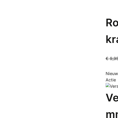
Ro
kr
€
9,9
Nieuw
Actie
Ve
m