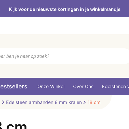
Kijk voor de nieuwste kortingen in je winkelmandje
n
estsellers
Onze Winkel
Over Ons
Edelstenen 
n
Edelsteen armbanden 8 mm kralen
18 cm
8 cm