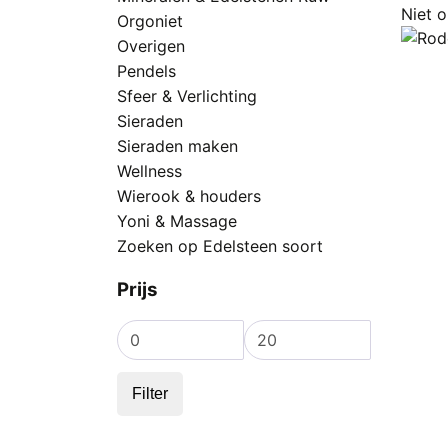
Niet 
Orgoniet
Overigen
Pendels
Sfeer & Verlichting
Sieraden
Sieraden maken
Wellness
Wierook & houders
Yoni & Massage
Zoeken op Edelsteen soort
Prijs
Min.
Max.
prijs
prijs
Filter