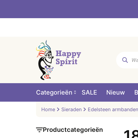
Producte
zoeken
Categorieën
SALE
Nieuw
B
Home
Sieraden
Edelsteen armbande
Productcategorieën
1