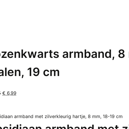
zenkwarts armband, 8
alen, 19 cm
Oorspronkelijke
Huidige
5
€
6,99
prijs
prijs
was:
is:
€ 9,95.
€ 6,99.
sidiaan armband met zi