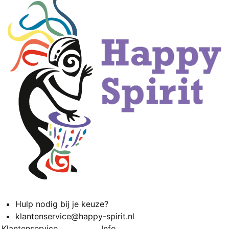
Hulp nodig bij je keuze?
klantenservice@happy-spirit.nl
Klantenservice
Info